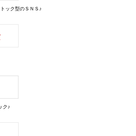
トック型のＳＮＳ♪
ック♪