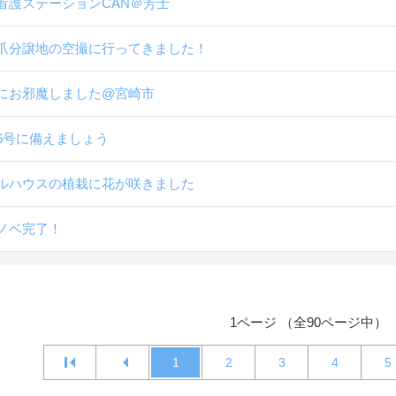
看護ステーションCAN＠芳士
爪分譲地の空撮に行ってきました！
にお邪魔しました@宮崎市
6号に備えましょう
ルハウスの植栽に花が咲きました
ノベ完了！
1ページ （全90ページ中）
1
2
3
4
5