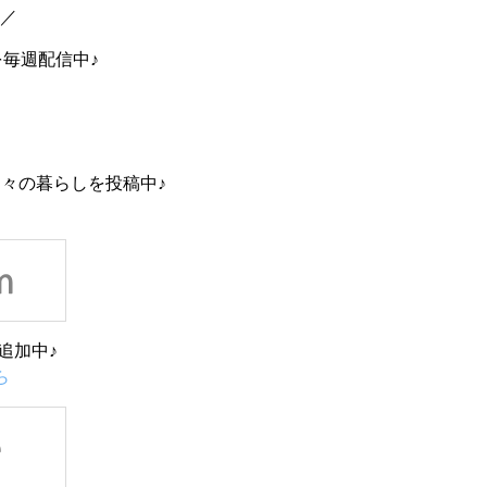
中／
を毎週配信中♪
々の暮らしを投稿中♪
追加中♪
ら