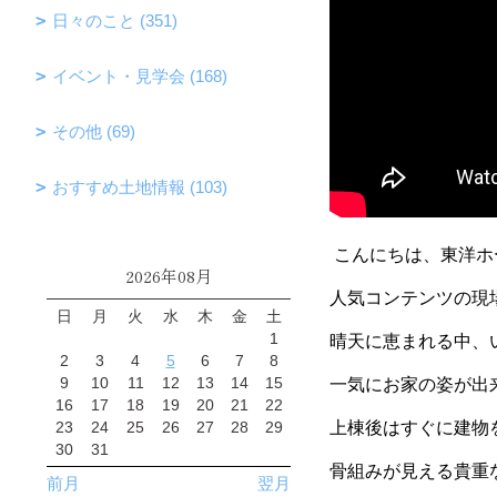
日々のこと (351)
イベント・見学会 (168)
その他 (69)
おすすめ土地情報 (103)
こんにちは、東洋ホ
2026年08月
人気コンテンツの現
日
月
火
水
木
金
土
1
晴天に恵まれる中、
2
3
4
5
6
7
8
9
10
11
12
13
14
15
一気にお家の姿が出
16
17
18
19
20
21
22
23
24
25
26
27
28
29
上棟後はすぐに建物
30
31
骨組みが見える貴重
前月
翌月