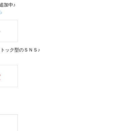
追加中♪
ら
トック型のＳＮＳ♪