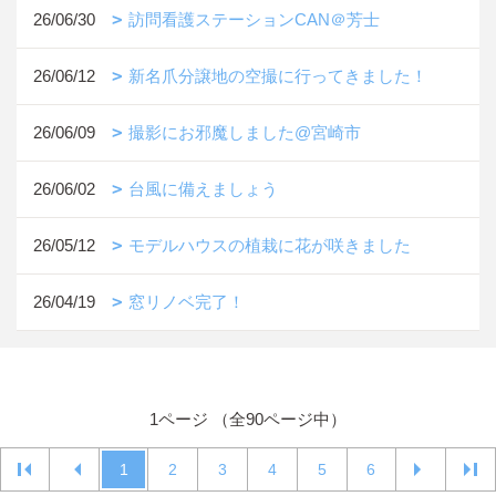
26/06/30
訪問看護ステーションCAN＠芳士
26/06/12
新名爪分譲地の空撮に行ってきました！
26/06/09
撮影にお邪魔しました@宮崎市
26/06/02
台風に備えましょう
26/05/12
モデルハウスの植栽に花が咲きました
26/04/19
窓リノベ完了！
1ページ （全90ページ中）
1
2
3
4
5
6