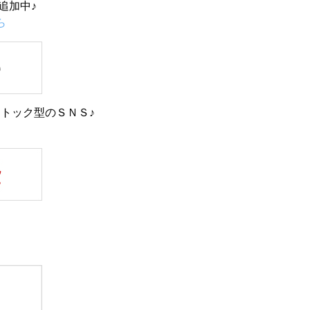
追加中♪
ら
トック型のＳＮＳ♪