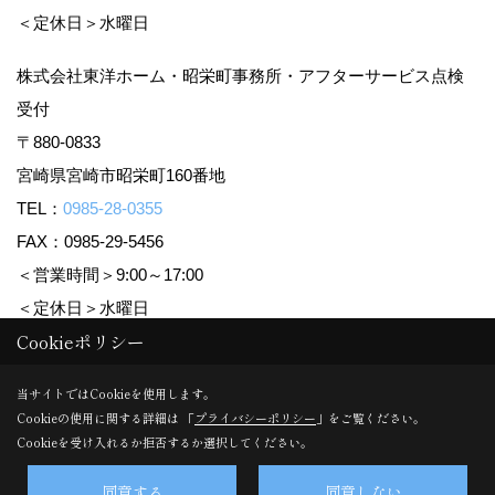
＜定休日＞水曜日
株式会社東洋ホーム・昭栄町事務所・アフターサービス点検
受付
〒880-0833
宮崎県宮崎市昭栄町160番地
TEL：
0985-28-0355
FAX：0985-29-5456
＜営業時間＞9:00～17:00
＜定休日＞水曜日
Cookieポリシー
Copyright (c) TOYO HOME Co., Ltd. All Rights Reserved.
当サイトではCookieを使用します。
Cookieの使用に関する詳細は 「
プライバシーポリシー
」をご覧ください。
Produced by
ゴデスクリエイト
Cookieを受け入れるか拒否するか選択してください。
同意する
同意しない