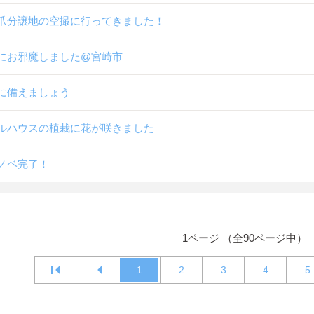
爪分譲地の空撮に行ってきました！
にお邪魔しました@宮崎市
に備えましょう
ルハウスの植栽に花が咲きました
ノベ完了！
1ページ （全90ページ中）
1
2
3
4
5