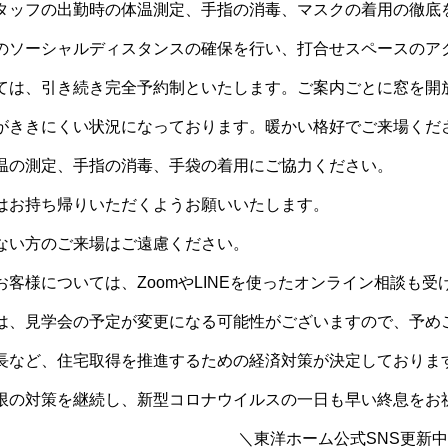
タッフの出勤時の体温測定、手指の消毒、マスクの着用の徹底
のソーシャルディスタンスの確保を行い、打合せスペースのア
ては、引き続き完全予約制といたします。ご案内ごとに窓を開
がききにくい状況になっております。暖かい格好でご来場くだ
温の測定、手指の消毒、手袋の着用にご協力ください。
はお持ち帰りいただくようお願いいたします。
ない方のご来場はご遠慮ください。
客様については、ZoomやLINEを使ったオンライン相談も受
は、見学会の予定が変更になる可能性がございますので、予め
長など、住宅取得を推進するための経済対策が決定しておりま
限の対策を継続し、新型コロナウイルスの一日も早い終息をお
＼東洋ホーム公式SNS更新