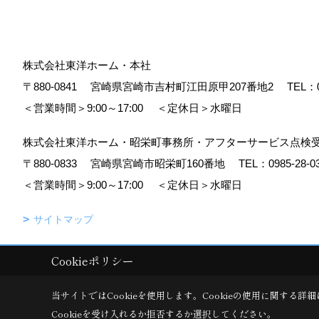
株式会社東洋ホーム・本社
〒880-0841
宮崎県宮崎市吉村町江田原甲207番地2
TEL：
＜営業時間＞9:00～17:00
＜定休日＞水曜日
株式会社東洋ホーム・昭栄町事務所・アフターサービス点検
〒880-0833
宮崎県宮崎市昭栄町160番地
TEL：
0985-28-0
＜営業時間＞9:00～17:00
＜定休日＞水曜日
サイトマップ
Cookieポリシー
Copyright (c) TOYO HOME Co., Ltd. All Rights Reserved.
|
Produced b
当サイトではCookieを使用します。
Cookieの使用に関する詳細
Cookieを受け入れるか拒否するか選択してください。