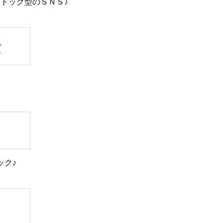
トック型のＳＮＳ♪
ック♪