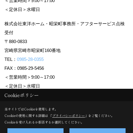
＜営業時間＞9:00～17:00
＜定休日＞水曜日
株式会社東洋ホーム・昭栄町事務所・アフターサービス点検
受付
〒880-0833
宮崎県宮崎市昭栄町160番地
TEL：
0985-28-0355
FAX：0985-29-5456
＜営業時間＞9:00～17:00
＜定休日＞水曜日
Cookieポリシー
Copyright (c) TOYO HOME Co., Ltd. All Rights Reserved.
当サイトではCookieを使用します。
Cookieの使用に関する詳細は 「
プライバシーポリシー
」をご覧ください。
Produced by
ゴデスクリエイト
Cookieを受け入れるか拒否するか選択してください。