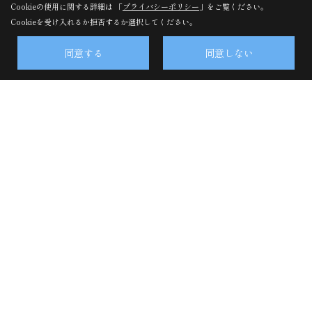
Cookieの使用に関する詳細は 「
プライバシーポリシー
」をご覧ください。
Cookieを受け入れるか拒否するか選択してください。
株式会社東洋ホーム・本社
〒880-0841
同意する
同意しない
宮崎県宮崎市吉村町江田原甲207番地2
TEL：
0120-108-048
/
0985-27-3615
FAX：0985-28-1117
＜営業時間＞9:00～17:00
＜定休日＞水曜日
株式会社東洋ホーム・昭栄町事務所・アフターサービス点検
受付
〒880-0833
宮崎県宮崎市昭栄町160番地
TEL：
0985-28-0355
FAX：0985-29-5456