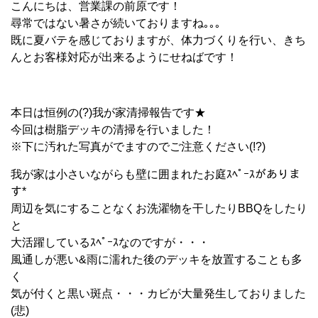
こんにちは、営業課の前原です！
尋常ではない暑さが続いておりますね｡｡｡
既に夏バテを感じておりますが、体力づくりを行い、きち
んとお客様対応が出来るようにせねばです！
本日は恒例の(?)我が家清掃報告です★
今回は樹脂デッキの清掃を行いました！
※下に汚れた写真がでますのでご注意ください(!?)
我が家は小さいながらも壁に囲まれたお庭ｽﾍﾟｰｽがありま
す*
周辺を気にすることなくお洗濯物を干したりBBQをしたり
と
大活躍しているｽﾍﾟｰｽなのですが・・・
風通しが悪い&雨に濡れた後のデッキを放置することも多
く
気が付くと黒い斑点・・・カビが大量発生しておりました
(悲)