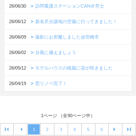
26/06/30
訪問看護ステーションCAN＠芳士
26/06/12
新名爪分譲地の空撮に行ってきました！
26/06/09
撮影にお邪魔しました@宮崎市
26/06/02
台風に備えましょう
26/05/12
モデルハウスの植栽に花が咲きました
26/04/19
窓リノベ完了！
1ページ （全90ページ中）
1
2
3
4
5
6