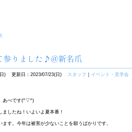
爪
て参りました♪@新名爪
日)
更新日：2023/07/23(日)
スタッフ
｜
イベント・見学会
あべです(^▽^)
しましたね！いよいよ夏本番！
います。今年は被害が少ないことを願うばかりです。