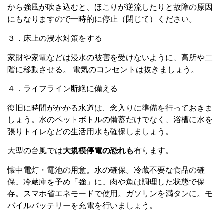
から強風が吹き込むと、ほこりが逆流したりと故障の原因
にもなりますので一時的に停止（閉じて）ください。
３．床上の浸水対策をする
家財や家電などは浸水の被害を受けないように、高所や二
階に移動させる。 電気のコンセントは抜きましょう。
４．ライフライン断絶に備える
復旧に時間がかかる水道は、念入りに準備を行っておきま
しょう。水のペットボトルの備蓄だけでなく、浴槽に水を
張りトイレなどの生活用水も確保しましょう。
大型の台風では
大規模停電の恐れも
有ります。
懐中電灯・電池の用意。水の確保。冷蔵不要な食品の確
保。冷蔵庫を予め「強」に。肉や魚は調理した状態で保
存。スマホ省エネモードで使用。ガソリンを満タンに。モ
バイルバッテリーを充電を行いましょう。