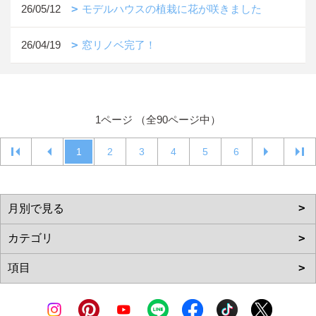
26/05/12
モデルハウスの植栽に花が咲きました
26/04/19
窓リノベ完了！
1ページ （全90ページ中）
1
2
3
4
5
6