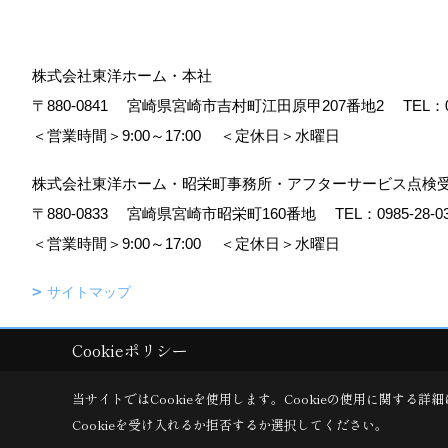
株式会社東洋ホーム・本社
〒880-0841
宮崎県宮崎市吉村町江田原甲207番地2
TEL：
＜営業時間＞9:00～17:00
＜定休日＞水曜日
株式会社東洋ホーム・昭栄町事務所・アフターサービス点検
〒880-0833
宮崎県宮崎市昭栄町160番地
TEL：
0985-28-0
＜営業時間＞9:00～17:00
＜定休日＞水曜日
サイトマップ
Cookieポリシー
Copyright (c) TOYO HOME Co., Ltd. All Rights Reserved.
|
Produced b
当サイトではCookieを使用します。
Cookieの使用に関する詳細
Cookieを受け入れるか拒否するか選択してください。