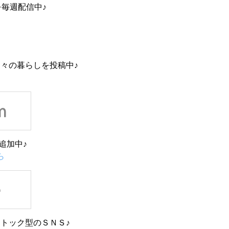
を毎週配信中♪
々の暮らしを投稿中♪
追加中♪
ら
トック型のＳＮＳ♪