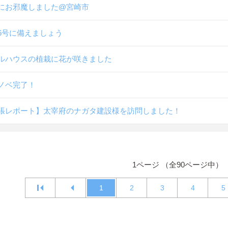
にお邪魔しました@宮崎市
6号に備えましょう
ルハウスの植栽に花が咲きました
ノベ完了！
張レポート】太宰府のナガタ建設様を訪問しました！
1ページ （全90ページ中）
1
2
3
4
5