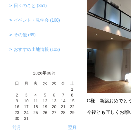
日々のこと (351)
イベント・見学会 (168)
その他 (69)
おすすめ土地情報 (103)
2026年08月
日
月
火
水
木
金
土
1
2
3
4
5
6
7
8
O様 新築おめでと
9
10
11
12
13
14
15
16
17
18
19
20
21
22
今後とも宜しくお願
23
24
25
26
27
28
29
30
31
前月
翌月