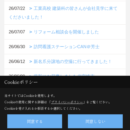
26/07/22
工業高校 建築科の皆さんが会社見学に来て
くださいました！
26/07/07
リフォーム相談会を開催しました
26/06/30
訪問看護ステーションCAN＠芳士
26/06/12
新名爪分譲地の空撮に行ってきました！
26/06/09
撮影にお邪魔しました@宮崎市
Cookieポリシー
26/06/02
台風6号に備えましょう
当サイトではCookieを使用します。
Cookieの使用に関する詳細は 「
プライバシーポリシー
」をご覧ください。
26/05/12
モデルハウスの植栽に花が咲きました
Cookieを受け入れるか拒否するか選択してください。
26/04/19
窓リノベ完了！
同意する
同意しない