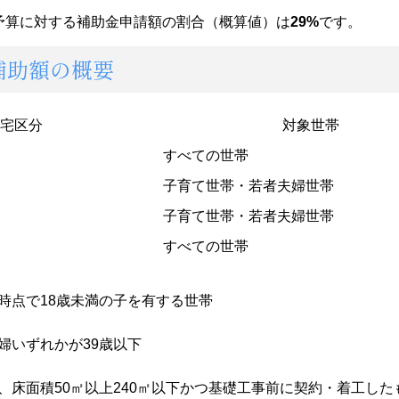
の予算に対する補助金申請額の割合
（概算値）は
29
%
です。
補助額の概要
宅区分
対象世帯
すべての世帯
子育て世帯・若者夫婦世帯
子育て世帯・若者夫婦世帯
すべての世帯
時点で18歳未満の子を有する世帯
婦いずれかが39歳以下
、床面積50㎡以上240㎡以下かつ基礎工事前に契約・着工した