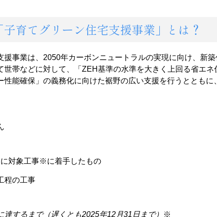
「子育てグリーン住宅支援事業」とは？
支援事業は、2050年カーボンニュートラルの実現に向け、新
て世帯
などに対して、
「ZEH基準の水準を大きく上回る省エネ
ー性能確保」の義務化に向けた裾野の広い支援を行う
とともに
ん
以降に対象工事
※
に着手したもの
工程の工事
に達するまで
（遅くとも2025年12月31日まで）
※