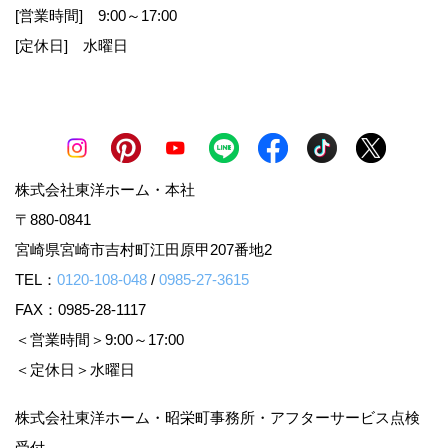
[営業時間] 9:00～17:00
個人情報の利用目的の公表に
[定休日] 水曜日
関する事項
お客様から直接書面にて個人情報を取得する場
合は、その都度利用目的を明示させていただきま
す。それ以外で、個人情報を取得する場合は、次
株式会社東洋ホーム・本社
の利用目的の範囲内で取り扱わせていただきま
〒880-0841
す。
宮崎県宮崎市吉村町江田原甲207番地2
TEL：
0120-108-048
/
0985-27-3615
FAX：0985-28-1117
1.お客様からのお問合せの対応
＜営業時間＞9:00～17:00
＜定休日＞水曜日
2.お客様に適した情報やイベント案内を郵送・E
メール等でお知らせ
株式会社東洋ホーム・昭栄町事務所・アフターサービス点検
3.お客様の家づくりに関するご提案
受付