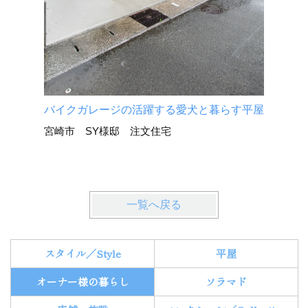
宮崎市 
バイクガレージの活躍する愛犬と暮らす平屋
宮崎市 SY様邸 注文住宅
一覧へ戻る
スタイル／Style
平屋
オーナー様の暮らし
ソラマド