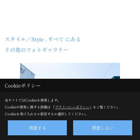
TOYOHOME
スタイル／Style - すべて にある
その他のフォトギャラリー
Cookieポリシー
当サイトではCookieを使用します。
Cookieの使用に関する詳細は 「
プライバシーポリシー
」をご覧ください。
Cookieを受け入れるか拒否するか選択してください。
同意する
同意しない
家事もくつろぎもワンフロアで心地よい平屋
深い軒と