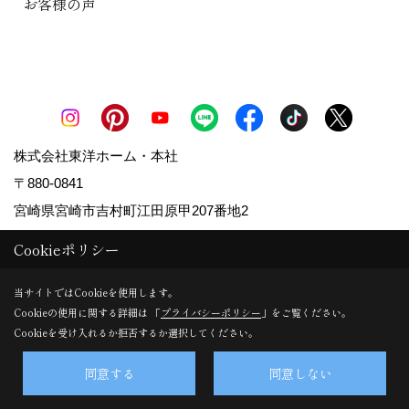
お客様の声
株式会社東洋ホーム・本社
〒880-0841
宮崎県宮崎市吉村町江田原甲207番地2
TEL：
0120-108-048
/
0985-27-3615
Cookieポリシー
FAX：0985-28-1117
＜営業時間＞9:00～17:00
当サイトではCookieを使用します。
Cookieの使用に関する詳細は 「
プライバシーポリシー
」をご覧ください。
＜定休日＞水曜日
Cookieを受け入れるか拒否するか選択してください。
株式会社東洋ホーム・昭栄町事務所・アフターサービス点検
同意する
同意しない
受付