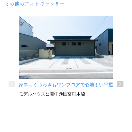
その他のフォトギャラリー
家事もくつろぎもワンフロアで心地よい平屋
深い軒と
モデルハウス公開中@国富町木脇
平屋
国富町 