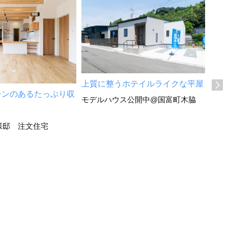
上質に整うホテイルライクな平屋
家族
チンのあるたっぷり収
モデルハウス公開中@国富町木脇
宮崎
様邸 注文住宅