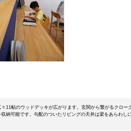
々11帖のウッドデッキが広がります。玄関から繋がるクロー
を収納可能です。勾配のついたリビングの天井は梁をあらわし