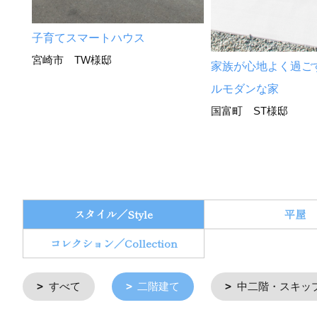
子育てスマートハウス
宮崎市 TW様邸
家族が心地よく過ご
ルモダンな家
国富町 ST様邸
スタイル／Style
平屋
コレクション／Collection
すべて
二階建て
中二階・スキッ