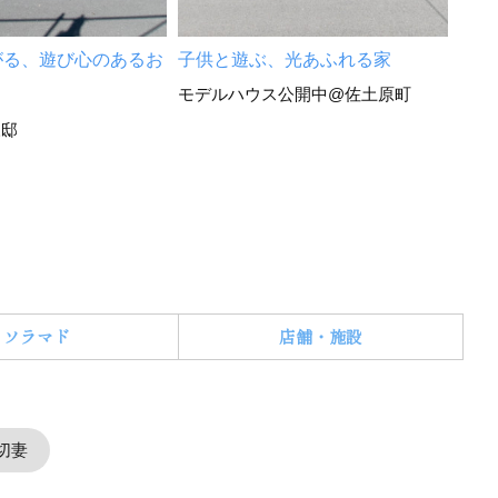
クな
宮崎
がる、遊び心のあるお
子供と遊ぶ、光あふれる家
モデルハウス公開中@佐土原町
様邸
ソラマド
店舗・施設
切妻