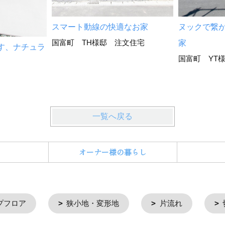
スマート動線の快適なお家
ヌックで繋
国富町 TH様邸 注文住宅
家
す、ナチュラ
国富町 YT
一覧へ戻る
オーナー様の暮らし
プフロア
狭小地・変形地
片流れ