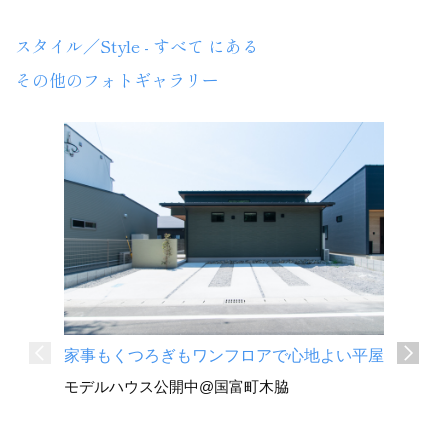
スタイル／Style - すべて にある
その他のフォトギャラリー
家事もくつろぎもワンフロアで心地よい平屋
深い軒と
モデルハウス公開中@国富町木脇
平屋
国富町 