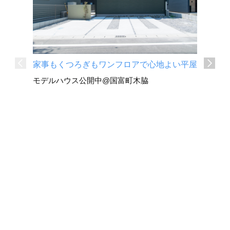
家事もくつろぎもワンフロアで心地よい平屋
深い軒と
モデルハウス公開中@国富町木脇
平屋
国富町 