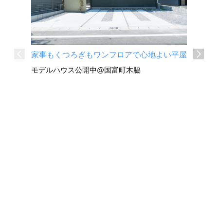
家事もくつろぎもワンフロアで心地よい平屋
深い軒と
モデルハウス公開中@国富町木脇
平屋
国富町 