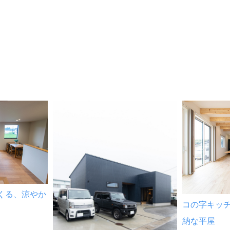
くる、涼やか
コの字キッ
納な平屋