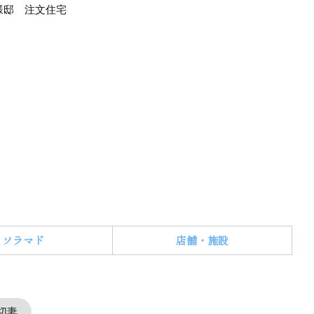
様邸 注文住宅
ソラマド
店舗・施設
切妻