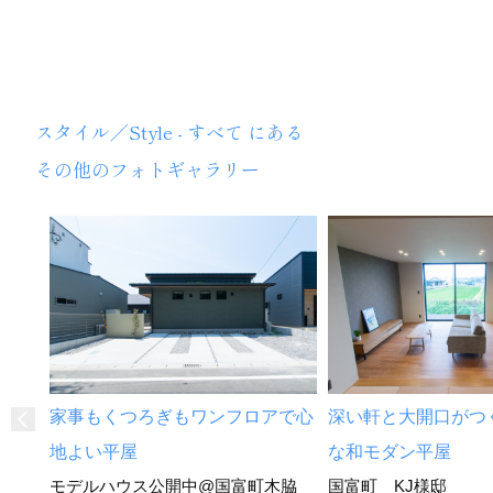
TOYOHOME
スタイル／Style - すべて にある
その他のフォトギャラリー
家事もくつろぎもワンフロアで心
深い軒と大開口がつ
地よい平屋
な和モダン平屋
モデルハウス公開中@国富町木脇
国富町 KJ様邸