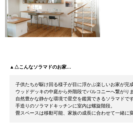
▲△こんなソラマドのお家…
子供たちが駆け回る様子が目に浮かぶ楽しいお家が完
ウッドデッキの中庭から外階段でバルコニーへ繋がり
自然豊かな静かな環境で星空を鑑賞できるソラマドで
手造りのソラマドキッチンに室内は螺旋階段。
畳スペースは移動可能、家族の成長に合わせて一緒に