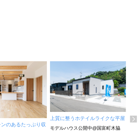
上質に整うホテイルライクな平屋
家族
チンのあるたっぷり収
モデルハウス公開中@国富町木脇
宮崎