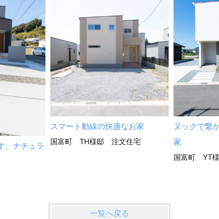
スマート動線の快適なお家
ヌックで繋
国富町 TH様邸 注文住宅
家
す、ナチュラ
国富町 YT
一覧へ戻る