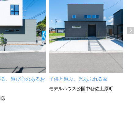
モノ
クな
宮崎
がる、遊び心のあるお
子供と遊ぶ、光あふれる家
モデルハウス公開中@佐土原町
様邸