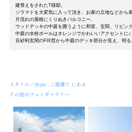
建替えをされたT様邸。
ソラマドを大変気に入って頂き、お家の立地などから
片流れの屋根にくりぬきバルコニー。
ウッドデッキの中庭を囲うように和室、玄関、リビン
中庭の水栓ボールはオレンジでかわいいアクセントに♪
豆砂利玄関のFIX窓から中庭のデッキ部分が見え、明
TOYOHOME
スタイル／Style - 二階建て にある
その他のフォトギャラリー