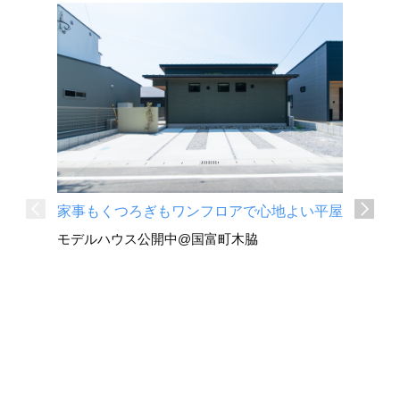
家事もくつろぎもワンフロアで心地よい平屋
深い軒と
モデルハウス公開中@国富町木脇
平屋
国富町 