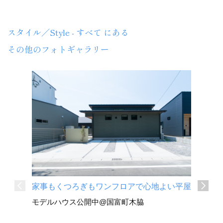
スタイル／Style - すべて にある
その他のフォトギャラリー
家事もくつろぎもワンフロアで心地よい平屋
深い軒と
モデルハウス公開中@国富町木脇
平屋
国富町 