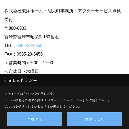
株式会社東洋ホーム・昭栄町事務所・アフターサービス点検
受付
〒880-0833
宮崎県宮崎市昭栄町160番地
TEL：
0985-28-0355
FAX：0985-29-5456
＜営業時間＞9:00～17:00
＜定休日＞水曜日
Cookieポリシー
Copyright (c) TOYO HOME Co., Ltd. All Rights Reserved.
当サイトではCookieを使用します。
Cookieの使用に関する詳細は 「
プライバシーポリシー
」をご覧ください。
Produced by
ゴデスクリエイト
Cookieを受け入れるか拒否するか選択してください。
同意する
同意しない