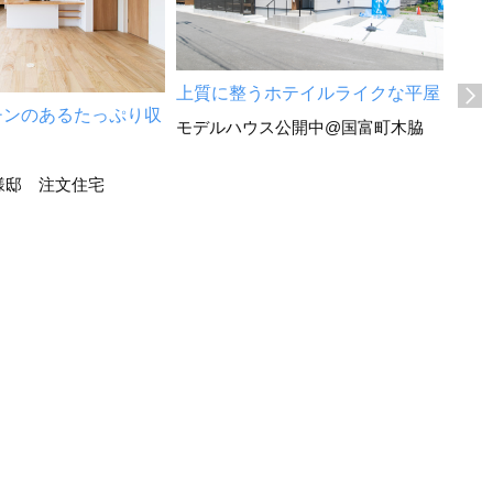
上質に整うホテイルライクな平屋
家族
チンのあるたっぷり収
モデルハウス公開中@国富町木脇
宮崎
様邸 注文住宅