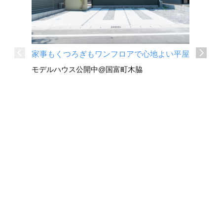
家事もくつろぎもワンフロアで心地よい平屋
深い軒と
モデルハウス公開中@国富町木脇
平屋
国富町 