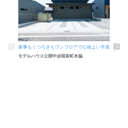
家事もくつろぎもワンフロアで心地よい平屋
深い軒と
モデルハウス公開中@国富町木脇
平屋
国富町 