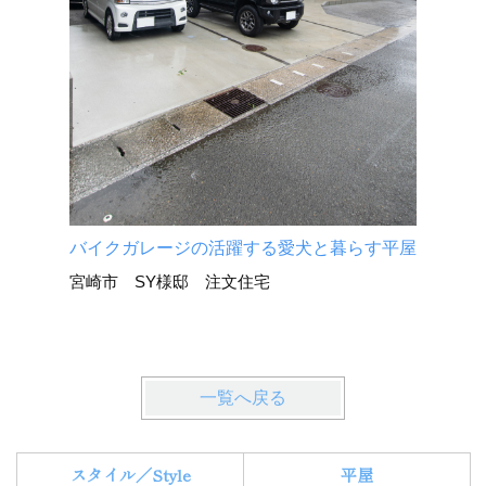
モノトー
宮崎市 
バイクガレージの活躍する愛犬と暮らす平屋
宮崎市 SY様邸 注文住宅
一覧へ戻る
スタイル／Style
平屋